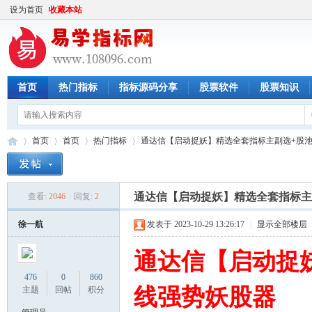
设为首页
收藏本站
首页
热门指标
指标源码分享
股票软件
股票知识
首页
首页
热门指标
通达信【启动捉妖】精选全套指标主副选+股池 短
通达信【启动捉妖】精选全套指标主副选
查看:
2046
|
回复:
2
易
»
›
›
›
徐一航
发表于 2023-10-29 13:26:17
|
显示全部楼层
通达信【启动捉
476
0
860
线强势妖股器
主题
回帖
积分